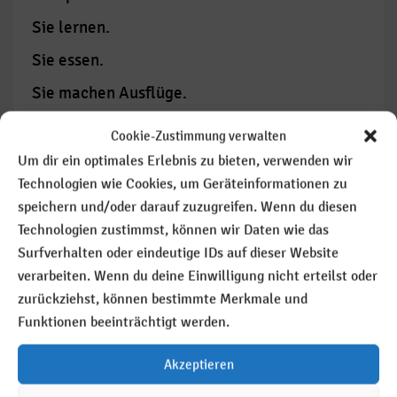
Sie lernen.
Sie essen.
Sie machen Ausflüge.
Cookie-Zustimmung verwalten
Um dir ein optimales Erlebnis zu bieten, verwenden wir
Technologien wie Cookies, um Geräteinformationen zu
Wir wollen, dass
speichern und/oder darauf zuzugreifen. Wenn du diesen
Technologien zustimmst, können wir Daten wie das
Surfverhalten oder eindeutige IDs auf dieser Website
verarbeiten. Wenn du deine Einwilligung nicht erteilst oder
alle Kinder gleich sind,
zurückziehst, können bestimmte Merkmale und
Funktionen beeinträchtigt werden.
jeder bekommt, was er
Akzeptieren
braucht,