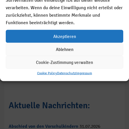
Surfverhalten oder eindeutige IDs auf dieser Website
Zuverlässigkeit sind die Basis für eine langjährige
verarbeiten. Wenn du deine Einwilligung nicht erteilst oder
Zusammenarbeit mit unseren Kunden.
zurückziehst, können bestimmte Merkmale und
Funktionen beeinträchtigt werden.
Zur Übersicht
Akzeptieren
Ablehnen
Cookie-Zustimmung verwalten
Cookie Policy
Datenschutz
Impressum
Aktuelle Nachrichten:
Abschied von den Vorschulkindern
31.07.2026