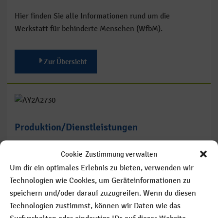
Hier finden Sie alle Informationen rund um die
Werkstatt für behinderte Menschen (WfbM).
Zur Übersicht
Produktion/Dienstleistungen
Die SoVD-Lebenshilfe gGmbH mit ihren verschiedenen
Cookie-Zustimmung verwalten
Produktionsbereichen versteht sich als Partner für
Um dir ein optimales Erlebnis zu bieten, verwenden wir
Unternehmen aus Industrie und Handel. In
Technologien wie Cookies, um Geräteinformationen zu
Auftragslohnarbeiten erbringen wir Dienstleistungen in
speichern und/oder darauf zuzugreifen. Wenn du diesen
verschiedenen Bereichen.
Technologien zustimmst, können wir Daten wie das
Termintreue, qualitativ hochwertige Ausführung und