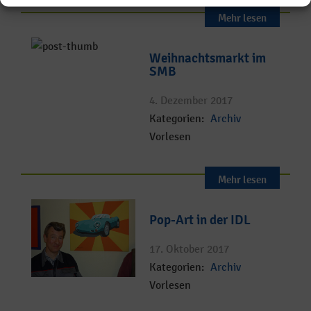
Mehr lesen
Weihnachtsmarkt im
SMB
4. Dezember 2017
Kategorien:
Archiv
Vorlesen
Mehr lesen
Pop-Art in der IDL
17. Oktober 2017
Kategorien:
Archiv
Vorlesen