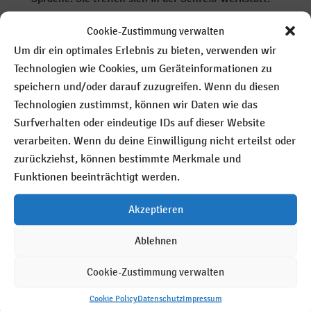
Dort haben sie etwas Tolles
Cookie-Zustimmung verwalten
Um dir ein optimales Erlebnis zu bieten, verwenden wir
Mehr lesen
Technologien wie Cookies, um Geräteinformationen zu
speichern und/oder darauf zuzugreifen. Wenn du diesen
Weihnachts-feier in der
Technologien zustimmst, können wir Daten wie das
Werkstatt
Surfverhalten oder eindeutige IDs auf dieser Website
verarbeiten. Wenn du deine Einwilligung nicht erteilst oder
22. Januar 2018
zurückziehst, können bestimmte Merkmale und
Kategorien:
Archiv
Funktionen beeinträchtigt werden.
Vorlesen
Akzeptieren
Mehr lesen
Ablehnen
12. Dezember 2017
Kategorien:
Archiv
Cookie-Zustimmung verwalten
Vorlesen
Cookie Policy
Datenschutz
Impressum