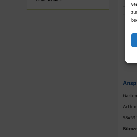
ve
– Gart
zu
– Neup
be
– Pfle
– Gehö
– Heck
– Baum
– Gart
Ansp
Garten
Arthu
58453 
Büroze