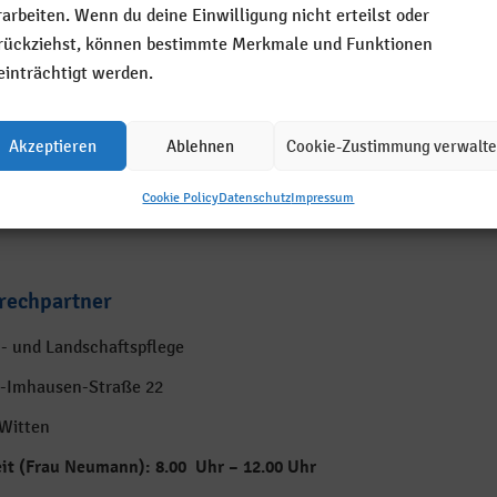
rarbeiten. Wenn du deine Einwilligung nicht erteilst oder
enpflege
rückziehst, können bestimmte Merkmale und Funktionen
flanzungen (Bäume, Gehölze Stauden und Saisonware)
einträchtigt werden.
ge von Industrieflächen
lzschnitt
enschnitt
Akzeptieren
Ablehnen
Cookie-Zustimmung verwalt
fällarbeiten
enbauliche Arbeiten
Cookie Policy
Datenschutz
Impressum
rechpartner
- und Landschaftspflege
r-Imhausen-Straße 22
Witten
it (Frau Neumann): 8.00 Uhr – 12.00 Uhr