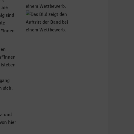
 Sie
ig sind
ale
r*innen
nen
er*innen
ufsleben
rgang
 sich,
s- und
von hier