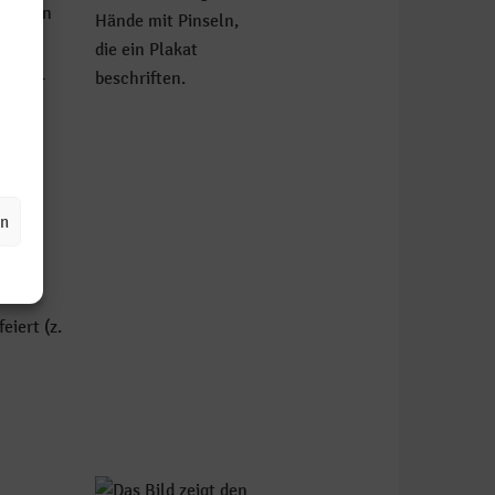
t*innen
 einer
.
en
iert (z.