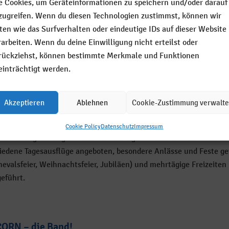
e Cookies, um Geräteinformationen zu speichern und/oder darauf
in Sportraum für Krankengymnastik, die durch externe Therapeu
zugreifen. Wenn du diesen Technologien zustimmst, können wir
eführt wird, genutzt werden.
ten wie das Surfverhalten oder eindeutige IDs auf dieser Website
l in der Woche findet eine Hundetherapie statt, die ebenfalls von
rarbeiten. Wenn du deine Einwilligung nicht erteilst oder
en Therapeutin angeboten wird.
rückziehst, können bestimmte Merkmale und Funktionen
einträchtigt werden.
besteht auch die Möglichkeit, Räumlichkeiten für anderweitige
ien wie z.B. Sprachtherapie zur Verfügung gestellt zu bekommen
Akzeptieren
Ablehnen
Cookie-Zustimmung verwalt
Cookie Policy
Datenschutz
Impressum
diesen regelmäßig stattfindenden Angeboten werden im Jahr
iedene Tagesausflüge angeboten, besondere Anlässe und Feste gefe
nevalsfeier, Weihnachtsfeier, Jubiläen) und mehrtägige Freizeiten
eführt.
ORN – die Band!