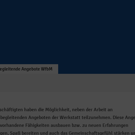
egleitende Angebote WfbM
schäftigten haben die Möglichkeit, neben der Arbeit an
sbegleitenden Angeboten der Werkstatt teilzunehmen. Diese Ang
 vorhandene Fähigkeiten ausbauen bzw. zu neuen Erfahrungen
gen, Spaß bereiten und auch das Gemeinschaftsgefühl stärken u