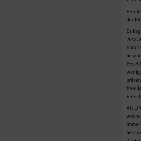
Bereit
der Kä
Es beg
2012, 
Mitarb
besond
Beschä
wenige
präsen
friend
Entsch
Als „P
wöchen
immer 
bei ih
Zu Rec