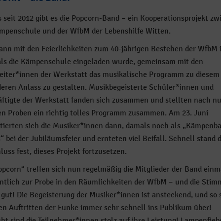
s seit 2012 gibt es die Popcorn-Band – ein Kooperationsprojekt z
mpenschule und der WfbM der Lebenshilfe Witten.
ann mit den Feierlichkeiten zum 40-jährigen Bestehen der WfbM 
als die Kämpenschule eingeladen wurde, gemeinsam mit den
eiter*innen der Werkstatt das musikalische Programm zu diesem
eren Anlass zu gestalten. Musikbegeisterte Schüler*innen und
ftigte der Werkstatt fanden sich zusammen und stellten nach nu
n Proben ein richtig tolles Programm zusammen. Am 23. Juni
tierten sich die Musiker*innen dann, damals noch als „Kämpenb
s“ bei der Jubiläumsfeier und ernteten viel Beifall. Schnell stand 
luss fest, dieses Projekt fortzusetzen.
opcorn“ treffen sich nun regelmäßig die Mitglieder der Band einm
tlich zur Probe in den Räumlichkeiten der WfbM – und die Stim
gut! Die Begeisterung der Musiker*innen ist ansteckend, und so 
ren Auftritten der Funke immer sehr schnell ins Publikum über!
ht sind die Teilnehmer*innen stolz auf ihre Leistung! Lampenfiebe