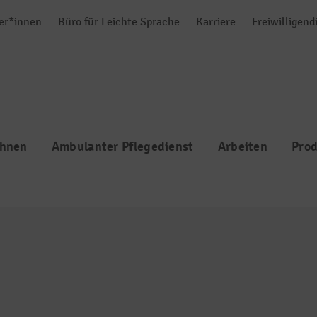
er*innen
Büro für Leichte Sprache
Karriere
Freiwilligend
hnen
Ambulanter Pflegedienst
Arbeiten
Prod