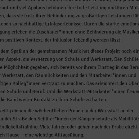
aut und viel Applaus belohnen ihre tolle Leistung und ihren Mut.
en, dass sie trotz ihrer Behinderung zu großartigen Leistungen fäh
leben so nachhaltige Erfolgserlebnisse. Durch die starke emotion
igung erleben die Zuschauer*innen ohne Behinderung die Musike
em positiven Kontext, der Inklusion lebendig werden lässt.
dem Spaß an der gemeinsamen Musik hat dieses Projekt noch ei
en Aspekt: die Vernetzung von Schule und Werkstatt. Den Schül
ie Möglichkeit gegeben, sich bereits vor ihrem Einstieg in das Ber
r Werkstatt, den Räumlichkeiten und den Mitarbeiter*innen und
tigen Kolleg*innen vertraut zu machen. Das erleichtert den Übe
en Schule und Beruf. Und die Werkstatt-Mitarbeiter*innen freuen
die Band weiter Kontakt zu ihrer Schule zu halten.
zeitig dienen die wöchentlichen Proben in der Werkstatt an der
nder Straße den Schüler*innen der Kämpenschule als Mobilität
ändigkeitstraining. Viele fahren oder gehen nach der Probe direkt 
ch Hause – eine wichtige Alltagsübung.