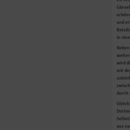
Gänseh
erfahr
und er
Beteil
in ein
Neben 
weiter
wird d
mit de
zukünf
zwisch
durch 
Gleich
Dortmu
Selbst
aus na