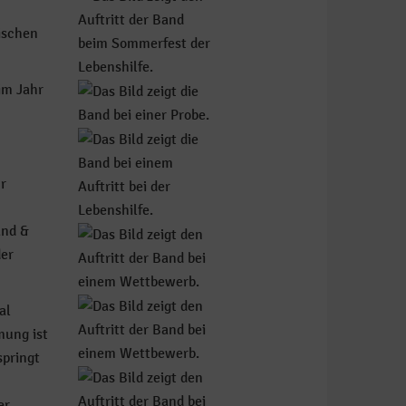
wischen
im Jahr
r
and &
der
al
mung ist
springt
r,