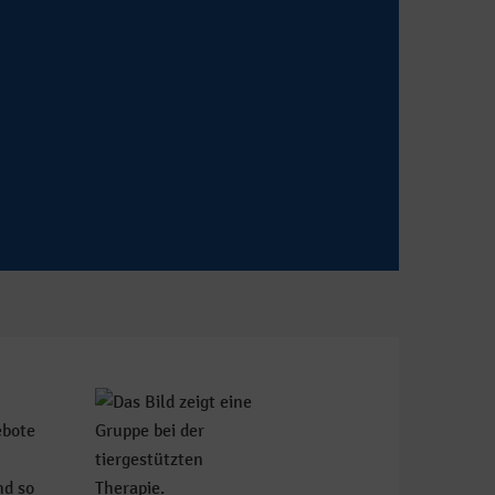
ebote
nd so