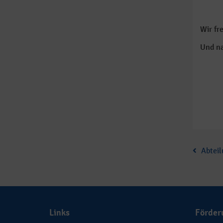
Wir fr
Und na
Abteil
Links
Förder