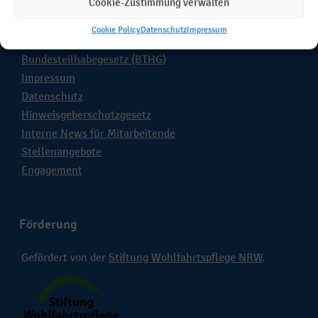
Cookie-Zustimmung verwalten
Links
Cookie Policy
Datenschutz
Impressum
Kontakt
Bundesteilhabegesetz (BTHG)
Impressum
Datenschutz
Hinweisgeberschutzgesetz
Interne News für Mitarbeitende
Stellenangebote
Engagement
Förderung
Gefördert von der
Stiftung Wohlfahrtspflege NRW
.