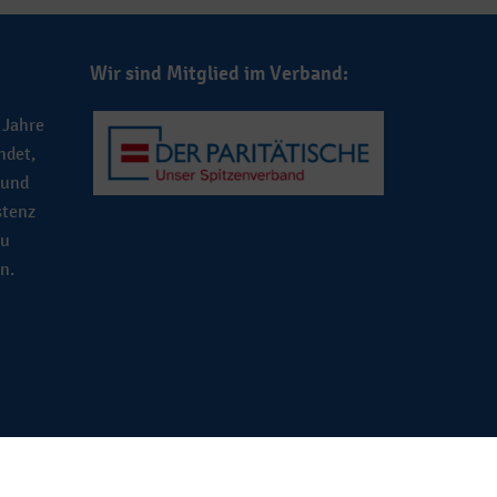
Wir sind Mitglied im Verband:
 Jahre
ndet,
 und
stenz
zu
n.