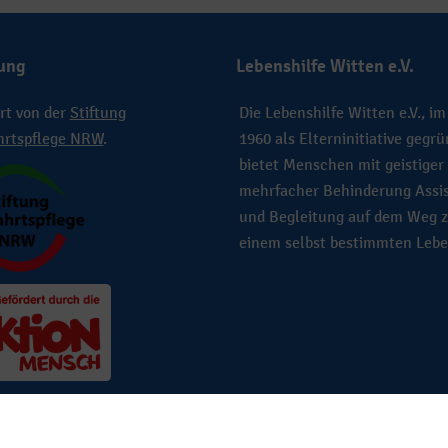
ung
Lebenshilfe Witten e.V.
rt von der
Stiftung
Die Lebenshilfe Witten e.V., im
hrtspflege NRW
.
1960 als Elterninitiative gegrü
bietet Menschen mit geistiger
mehrfacher Behinderung Assi
und Begleitung auf dem Weg 
einem selbst bestimmten Lebe