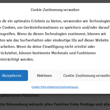
ezember 2021
Cookie-Zustimmung verwalten
Vorlesen
 dir ein optimales Erlebnis zu bieten, verwenden wir Technologie
ungsvolle Weihnachtsfeiern – die gab es in der Kita Helenenber
e Cookies, um Geräteinformationen zu speichern und/oder darauf
werter Bedingungen.
zugreifen. Wenn du diesen Technologien zustimmst, können wir
Gruppe feierte an einem der Wochentage zwischen dem 13. und d
ten wie das Surfverhalten oder eindeutige IDs auf dieser Website
 und Kinderpunsch, leckeres Gebäck und eine Mischung aus Gem
rarbeiten. Wenn du deine Einwilligung nicht erteilst oder
en an „ihrem“ Tag, an dem sie bis 16.30 Uhr in der Kita bleiben du
rückziehst, können bestimmte Merkmale und Funktionen
einträchtigt werden.
Die „Mäuse“ bastelten wunderschöne Wei
chen, die Raben schauten den Film „Ein Stück vom Glück“ und di
Akzeptieren
Ablehnen
Cookie-Zustimmung verwalt
bschluss durfte ein Elternteil (unter Berücksichtigung der 3-G
r sangen für die Eltern das Lied „Meine kleine Kerze“, während s
Cookie Policy
Datenschutz
Impressum
ltern diese Lichter überreicht und das von ihrem Kind gebastelt
tgebackenen Plätzchen.
ita Helenenberg wünscht allen Familien frohe Festtage und alle