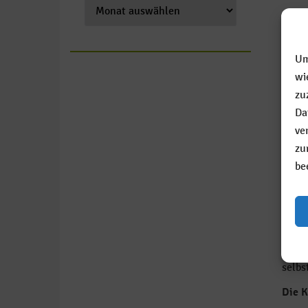
20. D
Um
Stimm
wi
ersch
zu
Jede 
Da
Kakao
ve
Grupp
zu
be
Lebku
Zum A
Kinde
die E
selbs
Die K