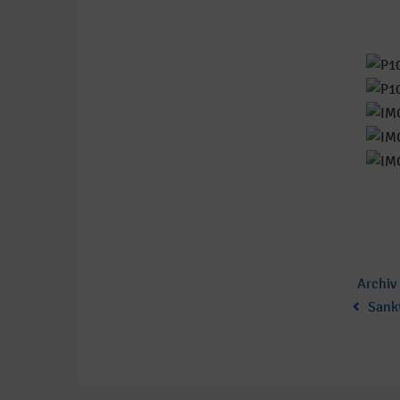
Catego
Archiv
:
Sankt