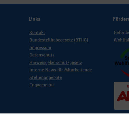
Links
Förder
Kontakt
Geförde
Bundesteilhabegesetz (BTHG)
Wohlfa
Impressum
Datenschutz
Hinweisgeberschutzgesetz
Interne News für Mitarbeitende
Stellenangebote
Engagement