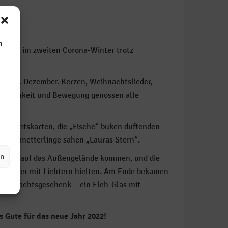
n
g auch im zweiten Corona-Winter trotz
em 16. Dezember. Kerzen, Weihnachtslieder,
ütlichkeit und Bewegung genossen alle
rften.
hnachtskarten, die „Fische“ buken duftenden
e Schmetterlinge sahen „Lauras Stern“.
en
-Regel) auf das Außengelände kommen, und die
ie Gläser mit Lichtern hielten. Am Ende bekamen
e Weihnachtsgeschenk – ein Elch-Glas mit
s Gute für das neue Jahr 2022!