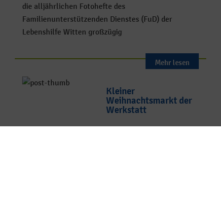
die alljährlichen Fotohefte des
Familienunterstützenden Dienstes (FuD) der
Lebenshilfe Witten großzügig
Mehr lesen
Kleiner
Weihnachtsmarkt der
Werkstatt
10. Dezember 2024
Kategorien:
Archiv
Vorlesen
Mehr lesen
Previous page
1
2
3
…
31