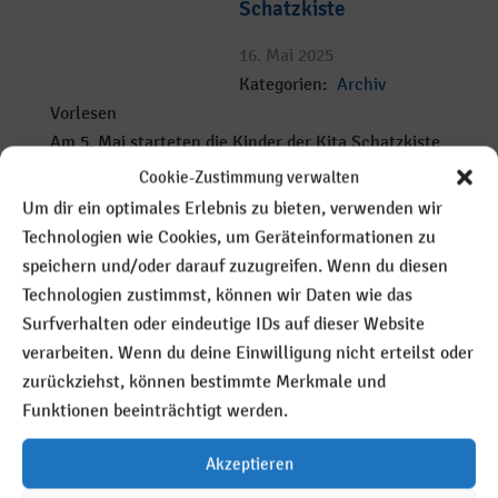
Schatzkiste
16. Mai 2025
Kategorien:
Archiv
Vorlesen
Am 5. Mai starteten die Kinder der Kita Schatzkiste
zu einem Spendenlauf im Wullenstadion, das für
Cookie-Zustimmung verwalten
diese Veranstaltung besonders
Um dir ein optimales Erlebnis zu bieten, verwenden wir
Technologien wie Cookies, um Geräteinformationen zu
speichern und/oder darauf zuzugreifen. Wenn du diesen
Mehr lesen
Technologien zustimmst, können wir Daten wie das
Surfverhalten oder eindeutige IDs auf dieser Website
Bürgermeister Lars
König besuchte die
verarbeiten. Wenn du deine Einwilligung nicht erteilst oder
Lebenshilfe
zurückziehst, können bestimmte Merkmale und
Funktionen beeinträchtigt werden.
7. Mai 2025
Kategorien:
Archiv
Akzeptieren
Vorlesen