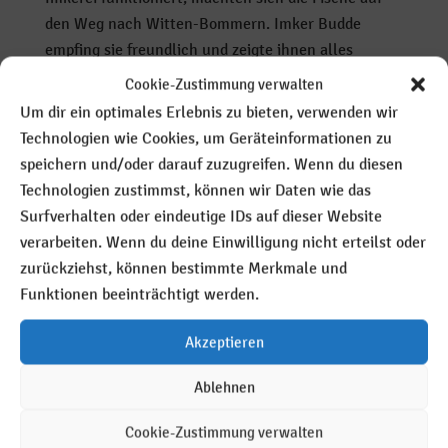
den Weg nach Witten-Bommern. Imker Budde
empfing sie freundlich und zeigte ihnen alles
Wissenswerte – wie entstehen die Honigwaben?
Cookie-Zustimmung verwalten
Wie schleudert man den Honig? Wie schafft man es,
Um dir ein optimales Erlebnis zu bieten, verwenden wir
dabei nicht gestochen zu werden? Dies und noch
Technologien wie Cookies, um Geräteinformationen zu
viel mehr lernten die motivierten Kinder. Und
speichern und/oder darauf zuzugreifen. Wenn du diesen
natürlich durfte auch selbst geschleuderter Honig
Technologien zustimmst, können wir Daten wie das
probiert werden! Beim Elternnachmittag
Surfverhalten oder eindeutige IDs auf dieser Website
verblüfften die Kinder ihre Familien dann mit ihrem
verarbeiten. Wenn du deine Einwilligung nicht erteilst oder
neugewonnenen Fachwissen!
zurückziehst, können bestimmte Merkmale und
Bienengedicht
Funktionen beeinträchtigt werden.
Ein Blümchen vom Boden hervor
Akzeptieren
war früh gesprosset in lieblichem Flor.
Ablehnen
Da kam ein Bienchen und naschte fein –
Cookie-Zustimmung verwalten
die müssen wohl beide füreinander sein.